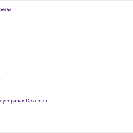
perasi
n
enyimpanan Dokumen