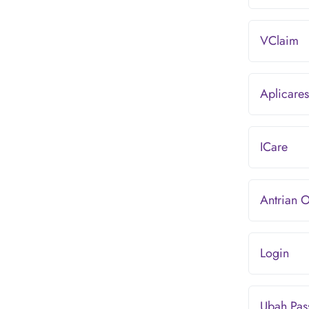
VClaim
Aplicares
ICare
Antrian O
Login
Ubah Pas