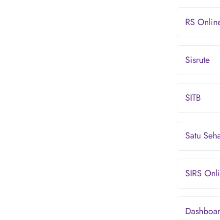
RS Onlin
Sisrute
SITB
Satu Seha
SIRS Onl
Dashboa