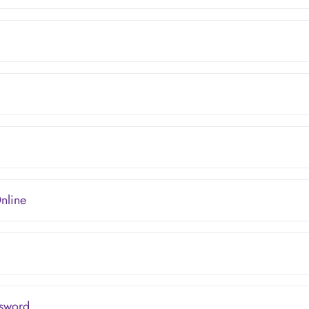
nline
sword