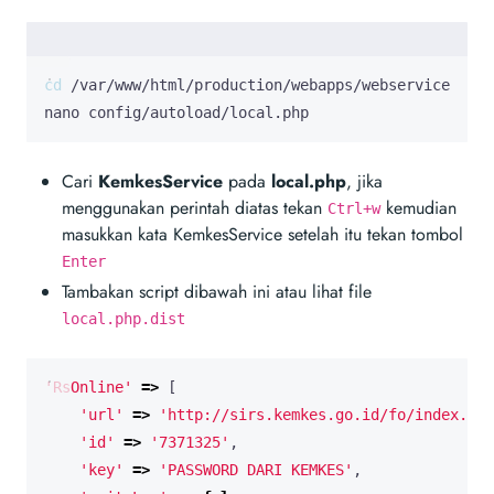
cd
nano config/autoload/local.php
Cari
KemkesService
pada
local.php
, jika
menggunakan perintah diatas tekan
kemudian
Ctrl+w
masukkan kata KemkesService setelah itu tekan tombol
Enter
Tambakan script dibawah ini atau lihat file
local.php.dist
'RsOnline'
=>
[
'url'
=>
'http://sirs.kemkes.go.id/fo/index.php
'id'
=>
'7371325'
,
'key'
=>
'PASSWORD DARI KEMKES'
,