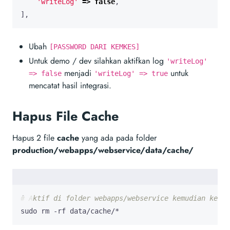
'writeLog'
=>
false
,
],
Ubah
[PASSWORD DARI KEMKES]
Untuk demo / dev silahkan aktifkan log
'writeLog'
menjadi
untuk
=> false
'writeLog' => true
mencatat hasil integrasi.
Hapus File Cache
Hapus 2 file
cache
yang ada pada folder
production/webapps/webservice/data/cache/
# Aktif di folder webapps/webservice kemudian ketik
sudo rm -rf data/cache/*