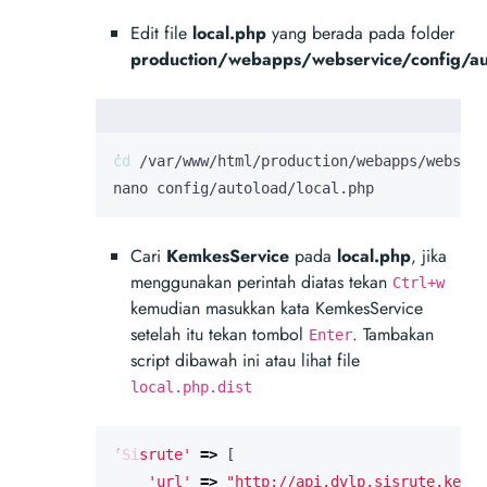
Edit file
local.php
yang berada pada folder
production/webapps/webservice/config/au
cd
nano config/autoload/local.php
Cari
KemkesService
pada
local.php
, jika
menggunakan perintah diatas tekan
Ctrl+w
kemudian masukkan kata KemkesService
setelah itu tekan tombol
. Tambakan
Enter
script dibawah ini atau lihat file
local.php.dist
'Sisrute'
=>
[
'url'
=>
"http://api.dvlp.sisrute.kemke