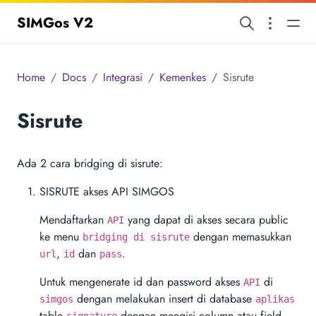
SIMGos V2
Home
Docs
Integrasi
Kemenkes
Sisrute
Sisrute
Ada 2 cara bridging di sisrute:
SISRUTE akses API SIMGOS
Mendaftarkan
yang dapat di akses secara public
API
ke menu
dengan memasukkan
bridging di sisrute
,
dan
.
url
id
pass
Untuk mengenerate id dan password akses
di
API
dengan melakukan insert di database
simgos
aplikas
table
dengan mengisi column atau field