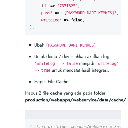
'id'
=>
'7371325'
,
'pass'
=>
'[PASSWORD DARI KEMKES]'
,
'writeLog'
=>
false
,
],
Ubah
[PASSWORD DARI KEMKES]
Untuk demo / dev silahkan aktifkan log
menjadi
'writeLog' => false
'writeLog'
untuk mencatat hasil integrasi.
=> true
Hapus File Cache
Hapus 2 file
cache
yang ada pada folder
production/webapps/webservice/data/cache/
# Aktif di folder webapps/webservice kemudi